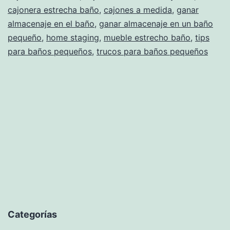
cajonera estrecha baño
,
cajones a medida
,
ganar
almacenaje en el baño
,
ganar almacenaje en un baño
pequeño
,
home staging
,
mueble estrecho baño
,
tips
para baños pequeños
,
trucos para baños pequeños
Categorías