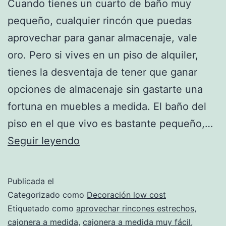
Cuando tienes un cuarto de baño muy
pequeño, cualquier rincón que puedas
aprovechar para ganar almacenaje, vale
oro. Pero si vives en un piso de alquiler,
tienes la desventaja de tener que ganar
opciones de almacenaje sin gastarte una
fortuna en muebles a medida. El baño del
piso en el que vivo es bastante pequeño,…
Cajonera
Seguir leyendo
diy
para
Publicada el
el
Categorizado como
Decoración low cost
baño
Etiquetado como
aprovechar rincones estrechos
,
cajonera a medida
,
cajonera a medida muy fácil
,