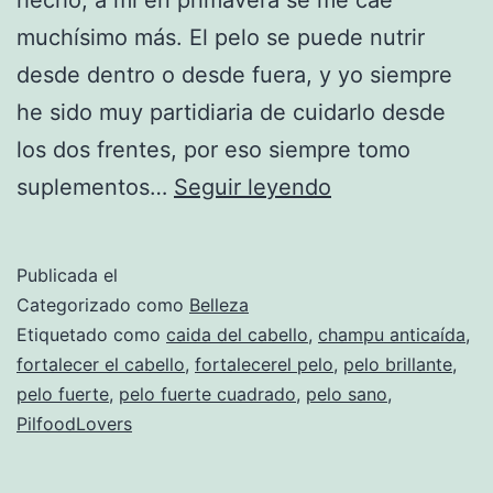
muchísimo más. El pelo se puede nutrir
desde dentro o desde fuera, y yo siempre
he sido muy partidiaria de cuidarlo desde
los dos frentes, por eso siempre tomo
Pelo
suplementos…
Seguir leyendo
a
prueba
Publicada el
de
Categorizado como
Belleza
bombas…
Etiquetado como
caida del cabello
,
champu anticaída
,
fortalecer el cabello
,
fortalecerel pelo
,
pelo brillante
,
y
pelo fuerte
,
pelo fuerte cuadrado
,
pelo sano
,
de
PilfoodLovers
cambios
de