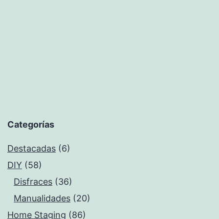
estación
Categorías
Destacadas
(6)
DIY
(58)
Disfraces
(36)
Manualidades
(20)
Home Staging
(86)