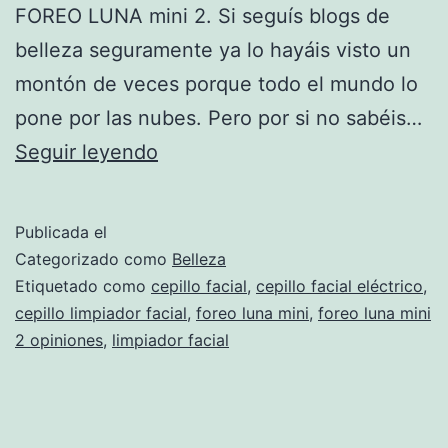
FOREO LUNA mini 2. Si seguís blogs de
belleza seguramente ya lo hayáis visto un
montón de veces porque todo el mundo lo
pone por las nubes. Pero por si no sabéis…
Más
Seguir leyendo
física
que
Publicada el
química
Categorizado como
Belleza
Etiquetado como
cepillo facial
,
cepillo facial eléctrico
,
cepillo limpiador facial
,
foreo luna mini
,
foreo luna mini
2 opiniones
,
limpiador facial