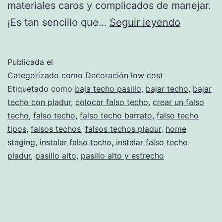
materiales caros y complicados de manejar.
Bajar
¡Es tan sencillo que…
Seguir leyendo
el
techo
Publicada el
¡súper
Categorizado como
Decoración low cost
fácil!
Etiquetado como
baja techo pasillo
,
bajar techo
,
bajar
techo con pladur
,
colocar falso techo
,
crear un falso
techo
,
falso techo
,
falso techo barrato
,
falso techo
tipos
,
falsos techos
,
falsos techos pladur
,
home
staging
,
instalar falso techo
,
instalar falso techo
pladur
,
pasillo alto
,
pasillo alto y estrecho