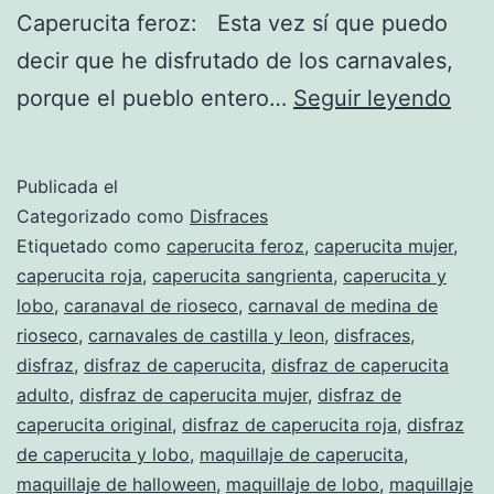
Caperucita feroz: Esta vez sí que puedo
decir que he disfrutado de los carnavales,
Deta
porque el pueblo entero…
Seguir leyendo
que
mar
Publicada el
la
Categorizado como
Disfraces
dife
Etiquetado como
caperucita feroz
,
caperucita mujer
,
caperucita roja
,
caperucita sangrienta
,
caperucita y
lobo
,
caranaval de rioseco
,
carnaval de medina de
rioseco
,
carnavales de castilla y leon
,
disfraces
,
disfraz
,
disfraz de caperucita
,
disfraz de caperucita
adulto
,
disfraz de caperucita mujer
,
disfraz de
caperucita original
,
disfraz de caperucita roja
,
disfraz
de caperucita y lobo
,
maquillaje de caperucita
,
maquillaje de halloween
,
maquillaje de lobo
,
maquillaje