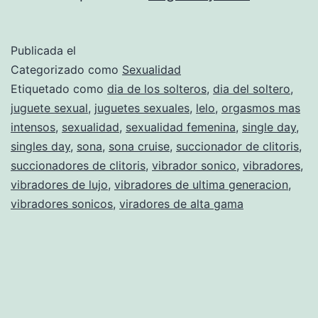
yo
caliente…
Publicada el
Categorizado como
Sexualidad
Etiquetado como
dia de los solteros
,
dia del soltero
,
juguete sexual
,
juguetes sexuales
,
lelo
,
orgasmos mas
intensos
,
sexualidad
,
sexualidad femenina
,
single day
,
singles day
,
sona
,
sona cruise
,
succionador de clitoris
,
succionadores de clitoris
,
vibrador sonico
,
vibradores
,
vibradores de lujo
,
vibradores de ultima generacion
,
vibradores sonicos
,
viradores de alta gama