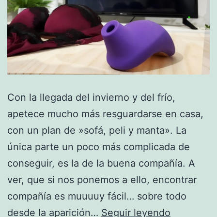
C o n l a l l e g a d a d e l i n v i e r n o y d e l f r í o ,
a p e t e c e m u c h o m á s r e s g u a r d a r s e e n c a s a ,
c o n u n p l a n d e » s o f á , p e l i y ma n t a » . L a
ú n i c a p a r t e u n p o co m á s c o m p l i c a d a d e
c o n s e g u i r , e s l a d e l a b ue n a c om pa ñ í a . A
ver, que si nos ponemos a ello, encontrar
compañía es muuuuy fácil… sobre todo
Ande
desde la aparición…
Seguir leyendo