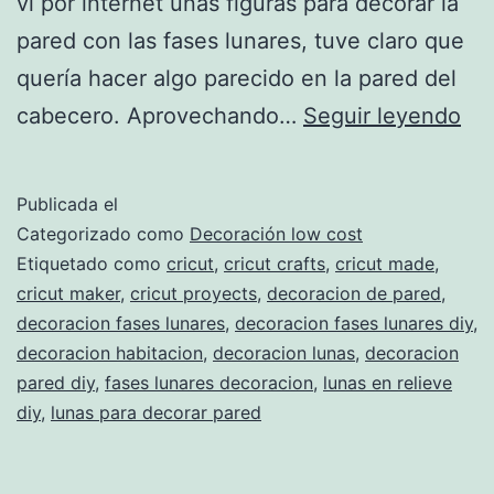
vi por internet unas figuras para decorar la
pared con las fases lunares, tuve claro que
quería hacer algo parecido en la pared del
De
cabecero. Aprovechando…
Seguir leyendo
de
pa
Publicada el
co
Categorizado como
Decoración low cost
fas
Etiquetado como
cricut
,
cricut crafts
,
cricut made
,
cricut maker
,
cricut proyects
,
decoracion de pared
,
lun
decoracion fases lunares
,
decoracion fases lunares diy
,
decoracion habitacion
,
decoracion lunas
,
decoracion
pared diy
,
fases lunares decoracion
,
lunas en relieve
diy
,
lunas para decorar pared