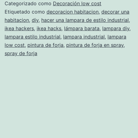
estilo
Categorizado como
Decoración low cost
industrial
Etiquetado como
decoracion habitacion
,
decorar una
habitacion
,
diy
,
hacer una lampara de estilo industrial
,
ikea hackers
,
ikea hacks
,
lámpara barata
,
lampara diy
,
lampara estilo industrial
,
lampara industrial
,
lampara
low cost
,
pintura de forja
,
pintura de forja en spray
,
spray de forja