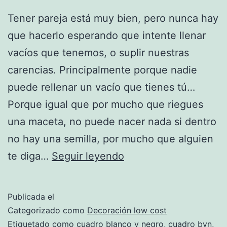
Tener pareja está muy bien, pero nunca hay
que hacerlo esperando que intente llenar
vacíos que tenemos, o suplir nuestras
carencias. Principalmente porque nadie
puede rellenar un vacío que tienes tú…
Porque igual que por mucho que riegues
una maceta, no puede nacer nada si dentro
no hay una semilla, por mucho que alguien
Nunca
te diga…
Seguir leyendo
esperes
que
Publicada el
aparezca
Categorizado como
Decoración low cost
otra
Etiquetado como
cuadro blanco y negro
,
cuadro byn
,