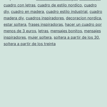
cuadro con letras
,
cuadro de estilo nordico
,
cuadro
persona
diy
,
cuadro en madera
,
cuadro estilo industrial
,
cuadro
para
madera diy
,
cuadros inspiradores
,
decoracion nordica
,
completar
estar soltera
,
frases inspiradoras
,
hacer un cuadro por
menos de 3 euros
,
letras
,
mensajes bonitos
tu
,
mensajes
inspiradores
,
mujer soltera
,
soltera a partir de los 30
,
vida
soltera a partir de los treinta