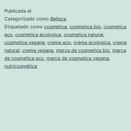
directa
Publicada el
a
Categorizado como
Belleza
tu
Etiquetado como
cosmética
,
cosmetica bio
,
cosmetica
eco
,
cosmetica ecologica
,
cosmetica natural
,
piel
cosmetica vegana
,
crema eco
,
crema ecologica
,
crema
natural
,
crema vegana
,
marca de cosmetica bio
,
marca
de cosmetica eco
,
marca de cosmetica vegana
,
nutricosmética