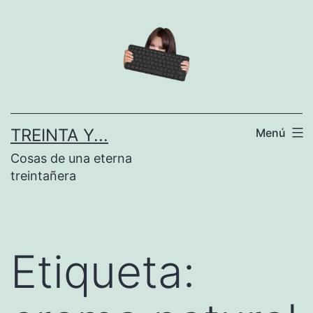
Saltar
al
contenido
TREINTA Y...
Menú
Cosas de una eterna
treintañera
Etiqueta: