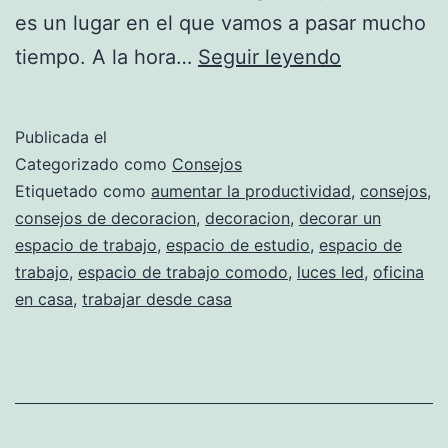
es un lugar en el que vamos a pasar mucho
Cinco
tiempo. A la hora…
Seguir leyendo
claves
sencillas
Publicada el
para
Categorizado como
Consejos
decorar
Etiquetado como
aumentar la productividad
,
consejos
,
consejos de decoracion
,
decoracion
,
decorar un
un
espacio de trabajo
,
espacio de estudio
,
espacio de
espacio
trabajo
,
espacio de trabajo comodo
,
luces led
,
oficina
de
en casa
,
trabajar desde casa
trabajo