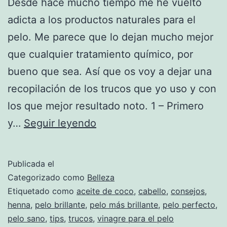
Desde hace mucho tiempo me he vuelto
adicta a los productos naturales para el
pelo. Me parece que lo dejan mucho mejor
que cualquier tratamiento químico, por
bueno que sea. Así que os voy a dejar una
recopilación de los trucos que yo uso y con
los que mejor resultado noto. 1 – Primero
Los
y…
Seguir leyendo
5
tratamientos
Publicada el
naturales
Categorizado como
Belleza
más
Etiquetado como
aceite de coco
,
cabello
,
consejos
,
henna
,
pelo brillante
,
pelo más brillante
,
pelo perfecto
,
efectivos
pelo sano
,
tips
,
trucos
,
vinagre para el pelo
para