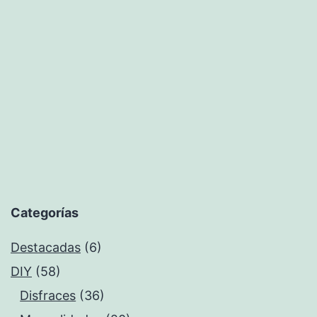
un
pelo
perfecto
Categorías
Destacadas
(6)
DIY
(58)
Disfraces
(36)