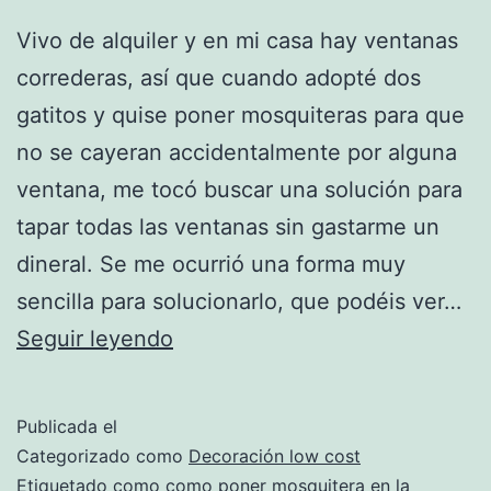
Vivo de alquiler y en mi casa hay ventanas
correderas, así que cuando adopté dos
gatitos y quise poner mosquiteras para que
no se cayeran accidentalmente por alguna
ventana, me tocó buscar una solución para
tapar todas las ventanas sin gastarme un
dineral. Se me ocurrió una forma muy
sencilla para solucionarlo, que podéis ver…
Cómo
Seguir leyendo
hacer
mosquiteras
Publicada el
para
Categorizado como
Decoración low cost
ventanas
Etiquetado como
como poner mosquitera en la