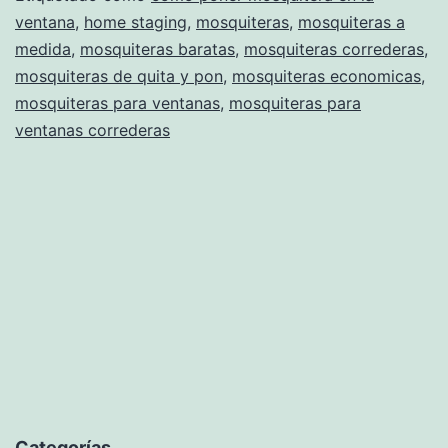
ventana
,
home staging
,
mosquiteras
,
mosquiteras a
correderas
medida
,
mosquiteras baratas
,
mosquiteras correderas
,
¡MUY
mosquiteras de quita y pon
,
mosquiteras economicas
,
FÁCIL!
mosquiteras para ventanas
,
mosquiteras para
ventanas correderas
Categorías