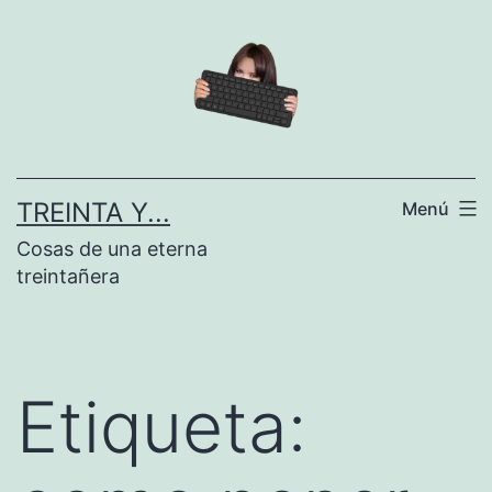
Saltar
al
contenido
TREINTA Y...
Menú
Cosas de una eterna
treintañera
Etiqueta: