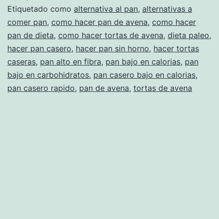
avena
Etiquetado como
alternativa al pan
,
alternativas a
comer pan
,
como hacer pan de avena
,
como hacer
¡súper
pan de dieta
,
como hacer tortas de avena
,
dieta paleo
,
fácil!
hacer pan casero
,
hacer pan sin horno
,
hacer tortas
caseras
,
pan alto en fibra
,
pan bajo en calorias
,
pan
bajo en carbohidratos
,
pan casero bajo en calorias
,
pan casero rapido
,
pan de avena
,
tortas de avena