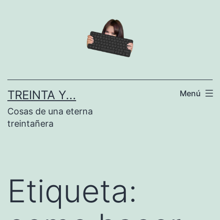
Saltar
al
contenido
TREINTA Y...
Menú
Cosas de una eterna
treintañera
Etiqueta: