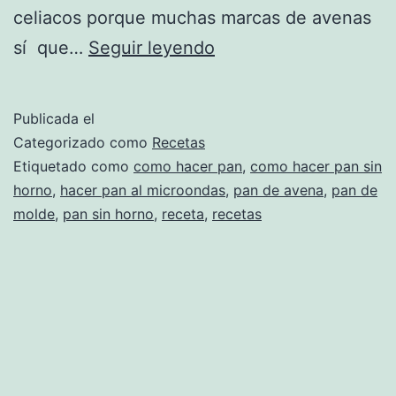
celiacos porque muchas marcas de avenas
Cómo
sí que…
Seguir leyendo
hacer
(algo
Publicada el
parecido)
Categorizado como
Recetas
al
Etiquetado como
como hacer pan
,
como hacer pan sin
horno
,
hacer pan al microondas
,
pan de avena
,
pan de
pan
molde
,
pan sin horno
,
receta
,
recetas
de
avena
sin
horno