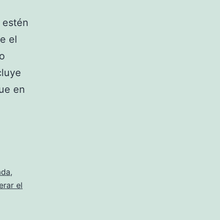
 estén
e el
go
cluye
ue en
ada
,
erar el