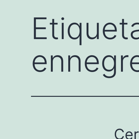
Etiquet
ennegr
Cer