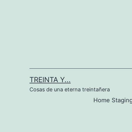
Saltar
al
contenido
TREINTA Y...
Cosas de una eterna treintañera
Home Stagin