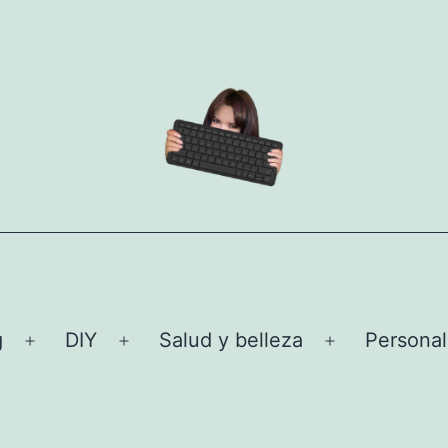
g
DIY
Salud y belleza
Personal
Abrir
Abrir
Abrir
el
el
el
menú
menú
menú