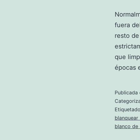
Normalme
fuera de
resto de
estricta
que lim
épocas 
Publicada 
Categori
Etiqueta
blanquear
blanco de 