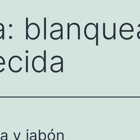
a:
blanque
ecida
a y jabón