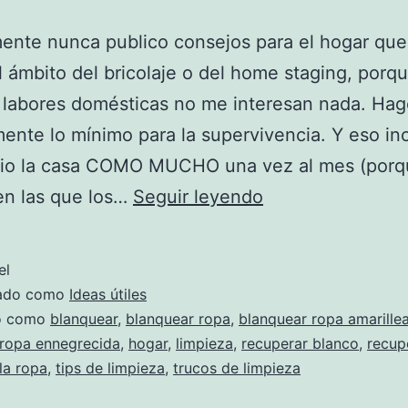
nte nunca publico consejos para el hogar que
l ámbito del bricolaje o del home staging, porqu
 labores domésticas no me interesan nada. Ha
mente lo mínimo para la supervivencia. Y eso in
pio la casa COMO MUCHO una vez al mes (porq
Cera
en las que los…
Seguir leyendo
y
jabón
el
zado como
Ideas útiles
do como
blanquear
,
blanquear ropa
,
blanquear ropa amarille
 ropa ennegrecida
,
hogar
,
limpieza
,
recuperar blanco
,
recup
la ropa
,
tips de limpieza
,
trucos de limpieza