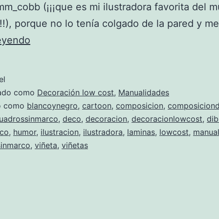
_cobb (¡¡¡que es mi ilustradora favorita del 
!!), porque no lo tenía colgado de la pared y m
Cuadros
leyendo
sin
marco
el
ni
zado como
Decoración low cost
,
Manualidades
lienzo
do como
blancoynegro
,
cartoon
,
composicion
,
composicion
uadrossinmarco
,
deco
,
decoracion
,
decoracionlowcost
,
dib
¡usando
ico
,
humor
,
ilustracion
,
ilustradora
,
laminas
,
lowcost
,
manual
solo
sinmarco
,
viñeta
,
viñetas
la
propia
lámina!