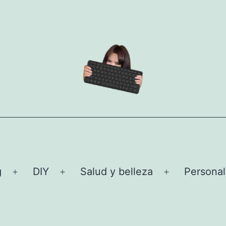
g
DIY
Salud y belleza
Personal
Abrir
Abrir
Abrir
el
el
el
menú
menú
menú