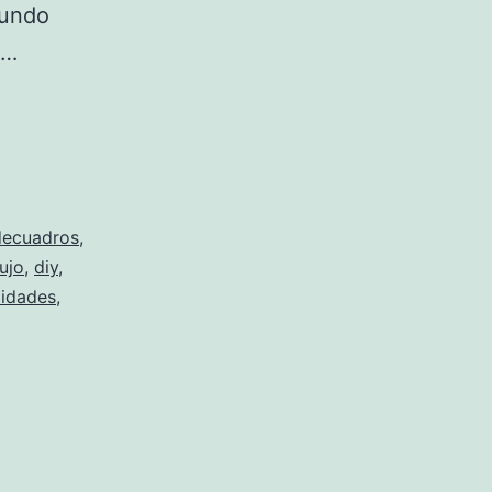
mundo
e…
decuadros
,
ujo
,
diy
,
idades
,