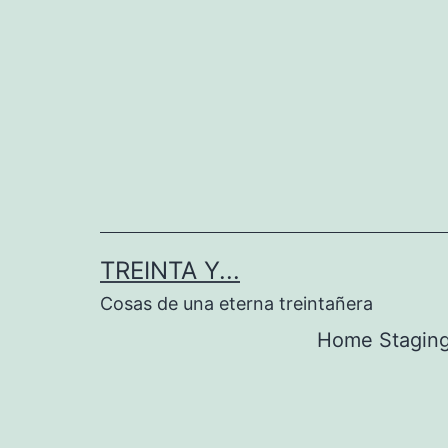
Saltar
al
contenido
TREINTA Y...
Cosas de una eterna treintañera
Home Stagin