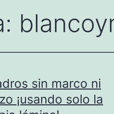
a:
blancoy
dros sin marco ni
nzo ¡usando solo la