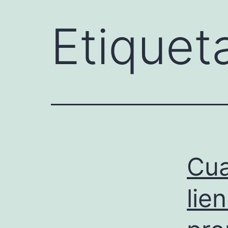
Etiquet
Cua
lie