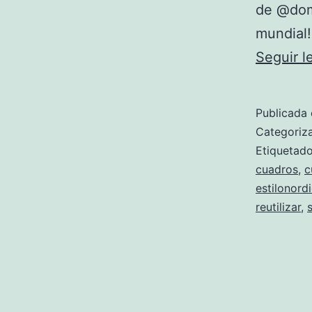
de @domm
mundial!
Seguir 
Publicada 
Categori
Etiqueta
cuadros
,
c
estilonord
reutilizar
,