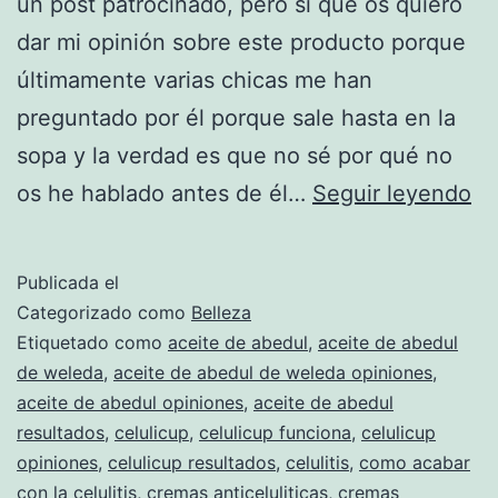
un post patrocinado, pero sí que os quiero
dar mi opinión sobre este producto porque
últimamente varias chicas me han
preguntado por él porque sale hasta en la
sopa y la verdad es que no sé por qué no
Lo
os he hablado antes de él…
Seguir leyendo
ún
qu
Publicada el
he
Categorizado como
Belleza
pr
Etiquetado como
aceite de abedul
,
aceite de abedul
de weleda
,
aceite de abedul de weleda opiniones
,
qu
aceite de abedul opiniones
,
aceite de abedul
re
resultados
,
celulicup
,
celulicup funciona
,
celulicup
re
opiniones
,
celulicup resultados
,
celulitis
,
como acabar
con la celulitis
,
cremas anticeluliticas
,
cremas
la