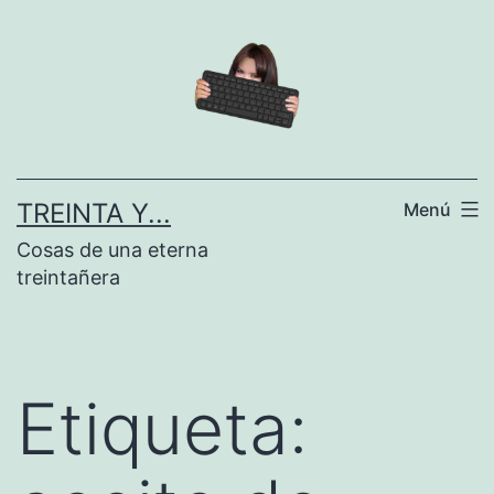
Saltar
al
contenido
TREINTA Y...
Menú
Cosas de una eterna
treintañera
Etiqueta: