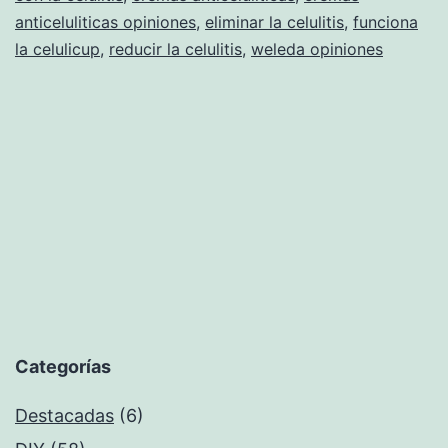
anticeluliticas opiniones
,
eliminar la celulitis
,
funciona
cel
la celulicup
,
reducir la celulitis
,
weleda opiniones
y
me
la
ci
Categorías
Destacadas
(6)