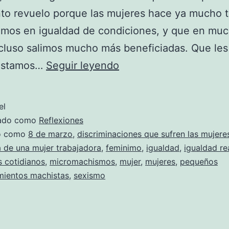
to revuelo porque las mujeres hace ya mucho 
amos en igualdad de condiciones, y que en mu
cluso salimos mucho más beneficiadas. Que les
Llueve
estamos…
Seguir leyendo
sobre
mojado
el
zado como
Reflexiones
do como
8 de marzo
,
discriminaciones que sufren las mujeres
ia de una mujer trabajadora
,
feminimo
,
igualdad
,
igualdad re
 cotidianos
,
micromachismos
,
mujer
,
mujeres
,
pequeños
ientos machistas
,
sexismo