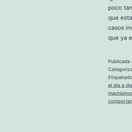
poco tan
que est
casos in
que ya 
Publicada 
Categori
Etiqueta
el dia a d
machismos
comportam