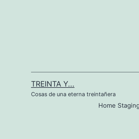
Saltar
al
contenido
TREINTA Y...
Cosas de una eterna treintañera
Home Stagin