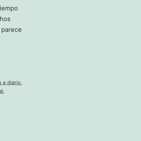
tiempo
chos
 parece
 a diario
,
al
,