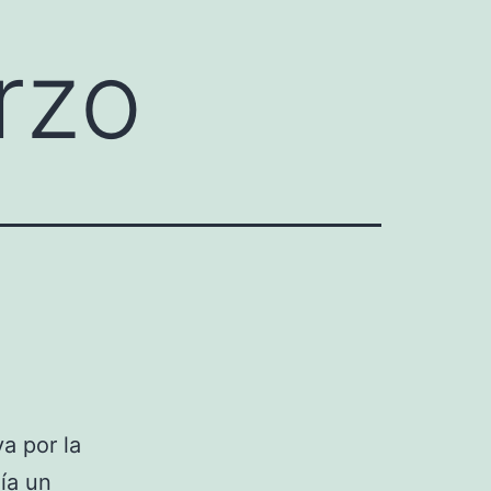
rzo
a por la
ía un