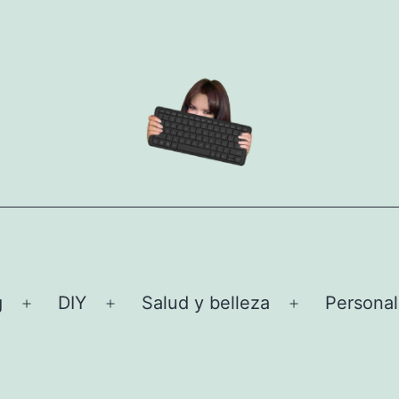
g
DIY
Salud y belleza
Personal
Abrir
Abrir
Abrir
el
el
el
menú
menú
menú