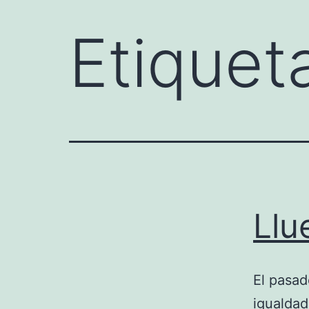
Etiquet
Llu
El pasad
igualdad