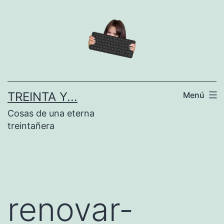
Saltar
al
contenido
TREINTA Y...
Menú
Cosas de una eterna
treintañera
renovar-