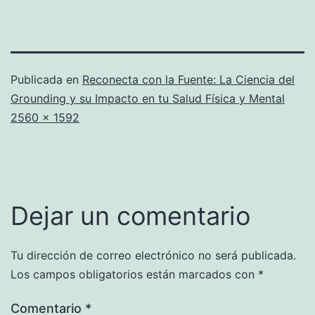
Publicada en
Reconecta con la Fuente: La Ciencia del
Grounding y su Impacto en tu Salud Física y Mental
Tamaño
2560 × 1592
completo
Dejar un comentario
Tu dirección de correo electrónico no será publicada.
Los campos obligatorios están marcados con
*
Comentario
*