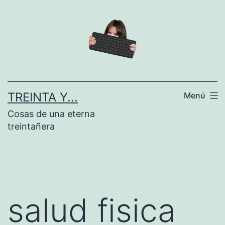
Saltar
al
contenido
TREINTA Y...
Menú
Cosas de una eterna
treintañera
salud fisica