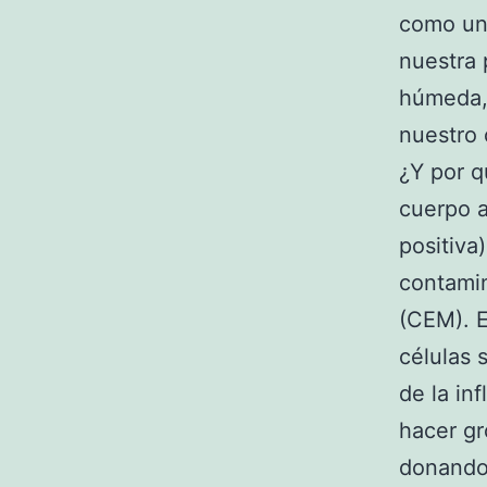
como un 
nuestra 
húmeda, 
nuestro 
¿Y por q
cuerpo a
positiva
contamin
(CEM). E
células 
de la in
hacer gr
donando 