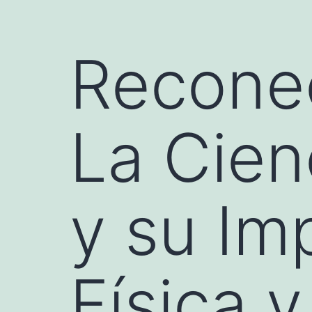
Reconec
La Cien
y su Im
Física 