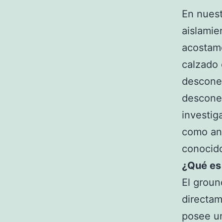
En nues
aislamie
acostamo
calzado 
desconec
desconex
investig
como an
conocid
¿Qué es
El groun
directam
posee un