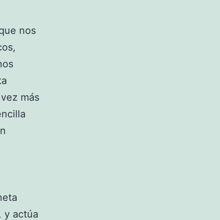
 que nos
cos,
nos
ta
a vez más
ncilla
én
neta
, y actúa