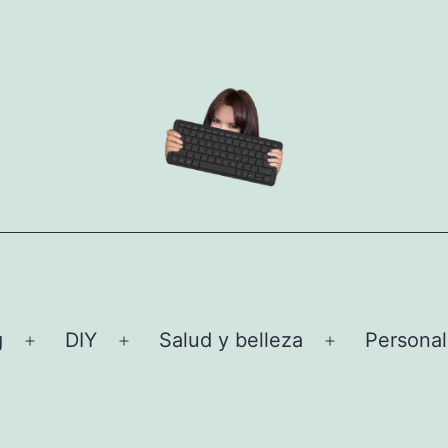
g
DIY
Salud y belleza
Personal
Abrir
Abrir
Abrir
el
el
el
menú
menú
menú