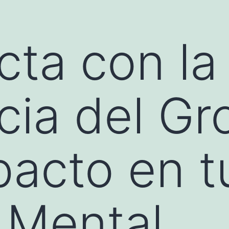
ta con la
cia del Gr
pacto en t
y Mental