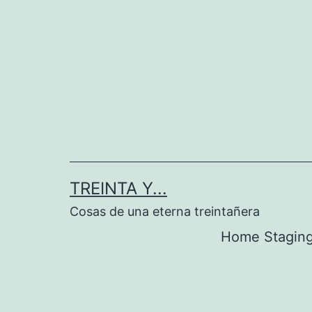
Saltar
al
contenido
TREINTA Y...
Cosas de una eterna treintañera
Home Stagin