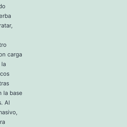
do
ierba
atar,
tro
con carga
 la
icos
tras
n la base
. Al
masivo,
ra