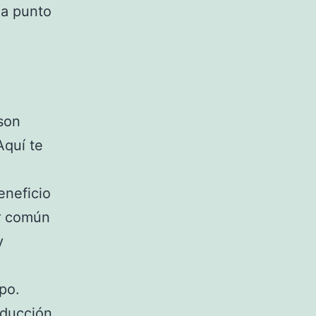
 a punto
 son
Aquí te
eneficio
or común
y
po.
educción