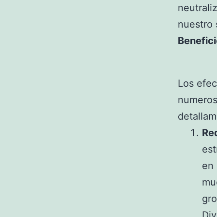
neutrali
nuestro 
Benefici
Los efec
numeroso
detallam
Red
est
en 
muc
gro
Div