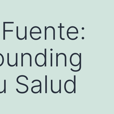
 Fuente:
ounding
u Salud