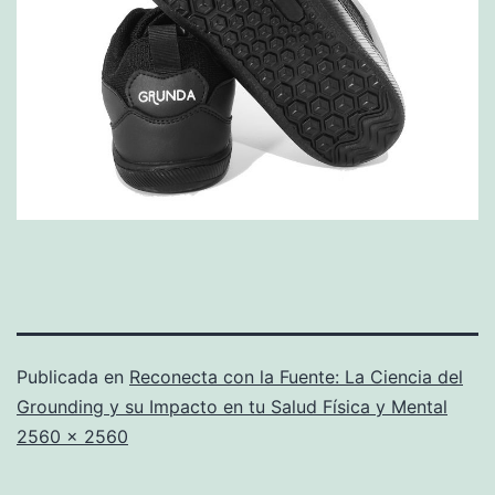
Publicada en
Reconecta con la Fuente: La Ciencia del
Grounding y su Impacto en tu Salud Física y Mental
Tamaño
2560 × 2560
completo