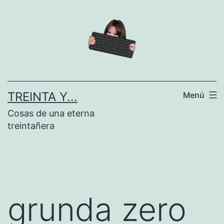
Saltar
al
contenido
TREINTA Y...
Menú
Cosas de una eterna
treintañera
grunda zero