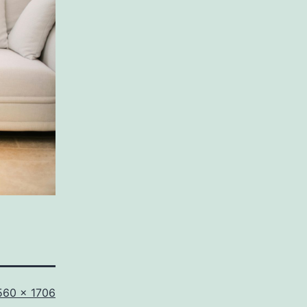
amaño
560 × 1706