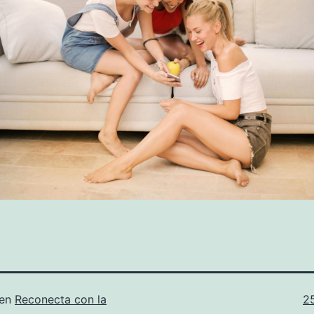
T
 en
Reconecta con la
2