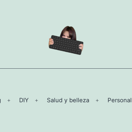
g
DIY
Salud y belleza
Personal
Abrir
Abrir
Abrir
el
el
el
menú
menú
menú