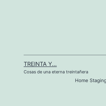
Saltar
al
contenido
TREINTA Y...
Cosas de una eterna treintañera
Home Stagin