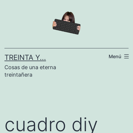
Saltar
al
contenido
TREINTA Y...
Menú
Cosas de una eterna
treintañera
cuadro diy