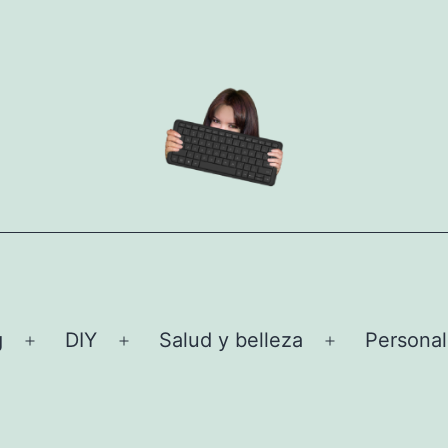
g
DIY
Salud y belleza
Personal
Abrir
Abrir
Abrir
el
el
el
menú
menú
menú