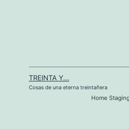
Saltar
al
contenido
TREINTA Y...
Cosas de una eterna treintañera
Home Stagin