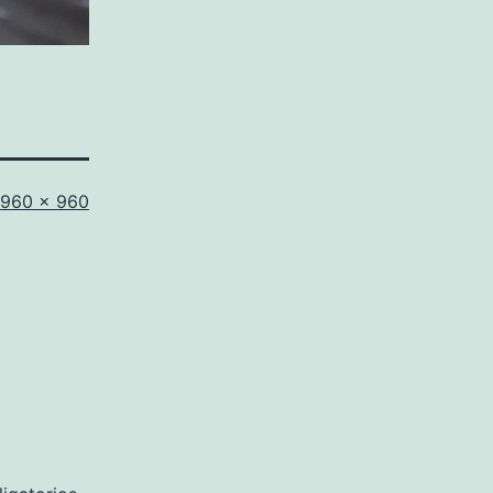
Tamaño
960 × 960
completo