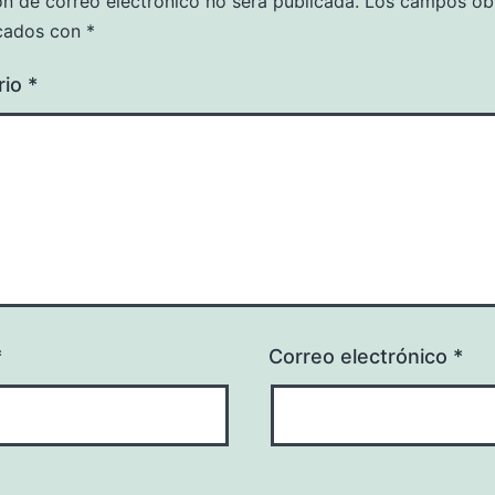
ón de correo electrónico no será publicada.
Los campos obl
cados con
*
rio
*
*
Correo electrónico
*