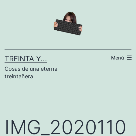
Saltar
al
contenido
TREINTA Y...
Menú
Cosas de una eterna
treintañera
IMG_2020110