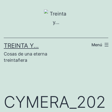
Saltar
al
contenido
TREINTA Y...
Menú
Cosas de una eterna
treintañera
CYMERA_202