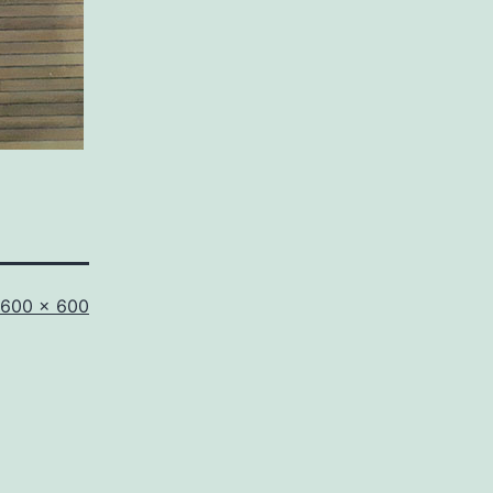
Tamaño
600 × 600
completo