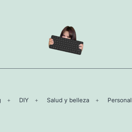
g
DIY
Salud y belleza
Personal
Abrir
Abrir
Abrir
el
el
el
menú
menú
menú