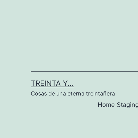
Saltar
al
contenido
TREINTA Y...
Cosas de una eterna treintañera
Home Stagin