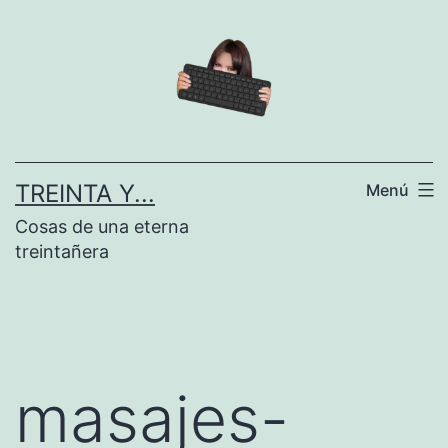
Saltar
al
contenido
TREINTA Y...
Menú
Cosas de una eterna
treintañera
masajes-