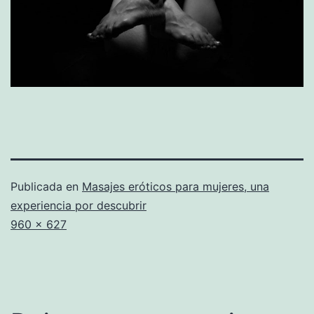
Publicada en
Masajes eróticos para mujeres, una
experiencia por descubrir
Tamaño
960 × 627
completo