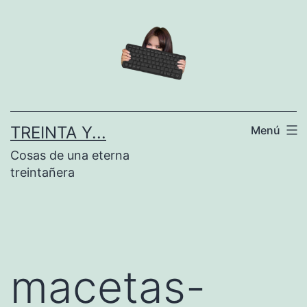
Saltar
al
contenido
TREINTA Y...
Menú
Cosas de una eterna
treintañera
macetas-