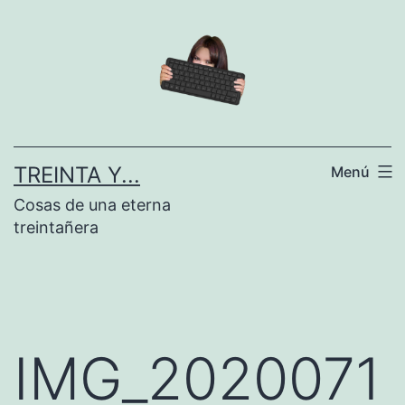
Saltar
al
contenido
TREINTA Y...
Menú
Cosas de una eterna
treintañera
IMG_2020071