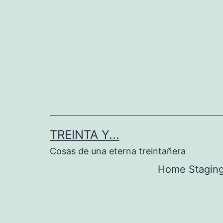
Saltar
al
contenido
TREINTA Y...
Cosas de una eterna treintañera
Home Stagin