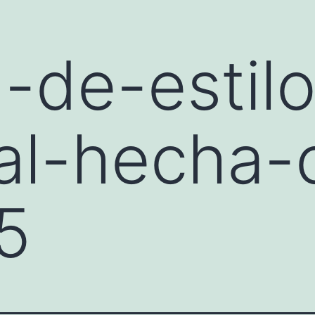
-de-estilo
ial-hecha-
-5