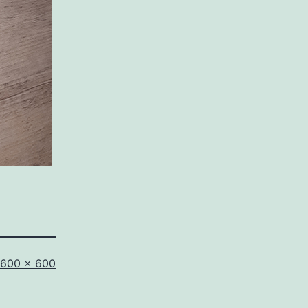
Tamaño
600 × 600
completo