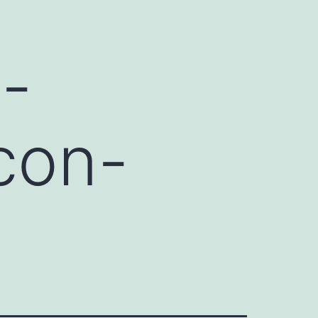
-
con-