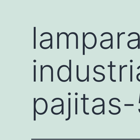
lampara
industr
pajitas