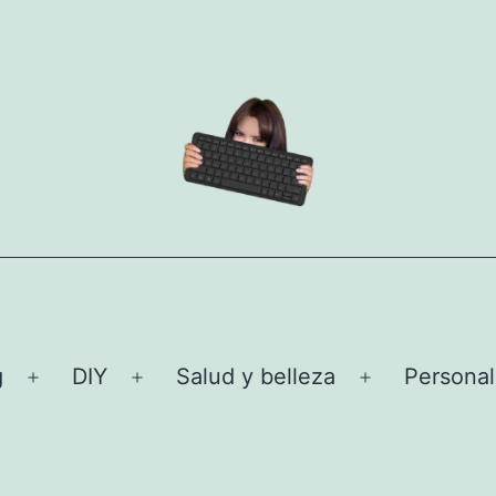
g
DIY
Salud y belleza
Personal
Abrir
Abrir
Abrir
el
el
el
menú
menú
menú