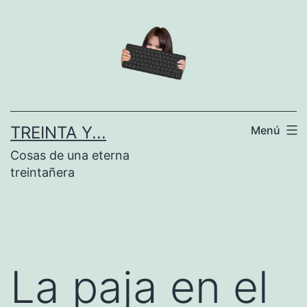
Saltar
al
contenido
TREINTA Y...
Menú
Cosas de una eterna
treintañera
La paja en el