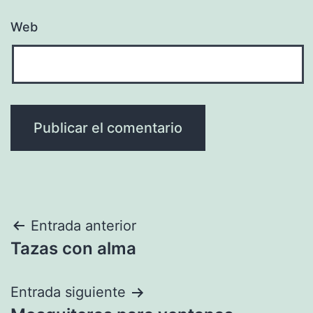
Web
Navegación
Entrada anterior
Tazas con alma
de
entradas
Entrada siguiente