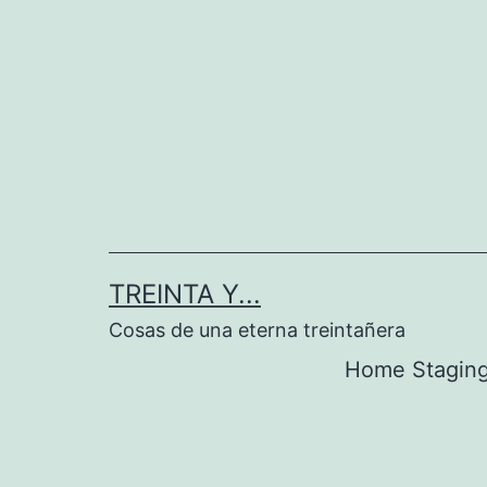
Saltar
al
contenido
TREINTA Y...
Cosas de una eterna treintañera
Home Stagin