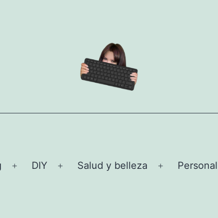
g
DIY
Salud y belleza
Personal
Abrir
Abrir
Abrir
el
el
el
menú
menú
menú