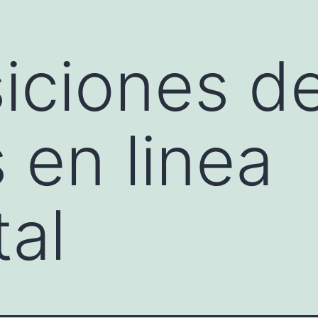
iciones d
 en linea
tal