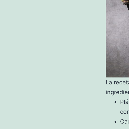
La recet
ingredie
Plá
co
Cac