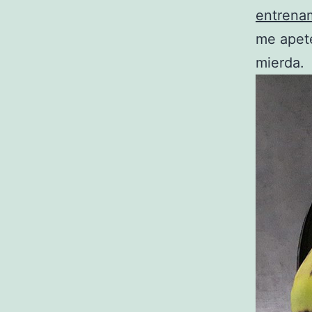
entrena
me apet
mierda.