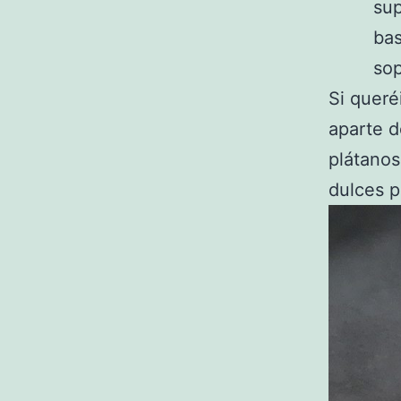
sup
bas
sop
Si queré
aparte d
plátanos
dulces p