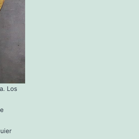
a. Los
he
uier