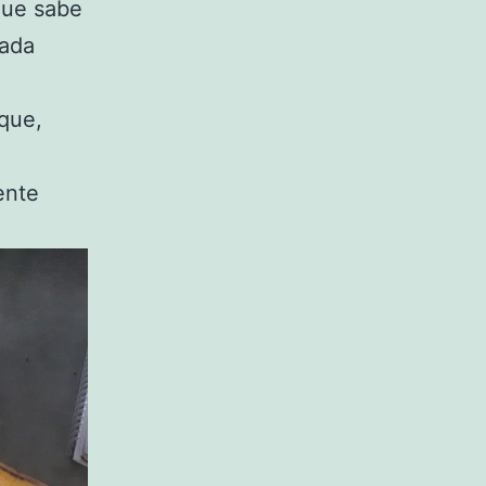
que sabe
rada
rque,
ente