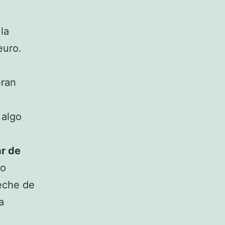
la
euro.
eran
 algo
ar de
do
leche de
a