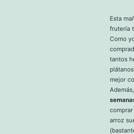
Esta mañ
frutería
Como yo
comprado
tantos h
plátanos
mejor co
Además
semana
comprar 
arroz su
(bastant