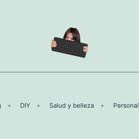
g
DIY
Salud y belleza
Personal
Abrir
Abrir
Abrir
el
el
el
menú
menú
menú