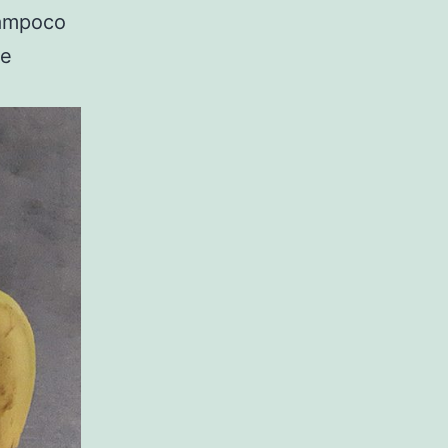
tampoco
de