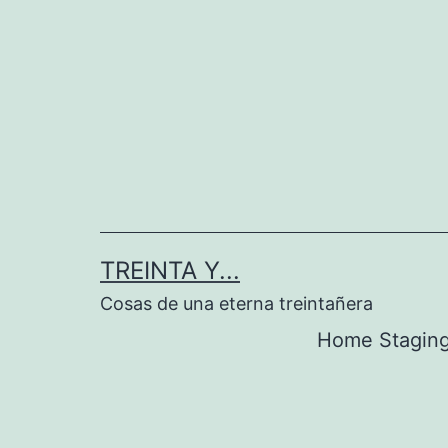
Saltar
al
contenido
TREINTA Y...
Cosas de una eterna treintañera
Home Stagin