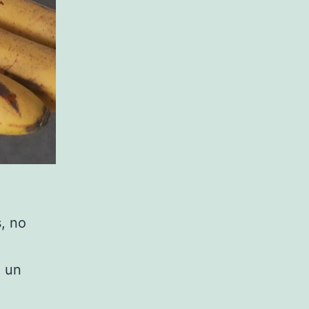
, no
e un