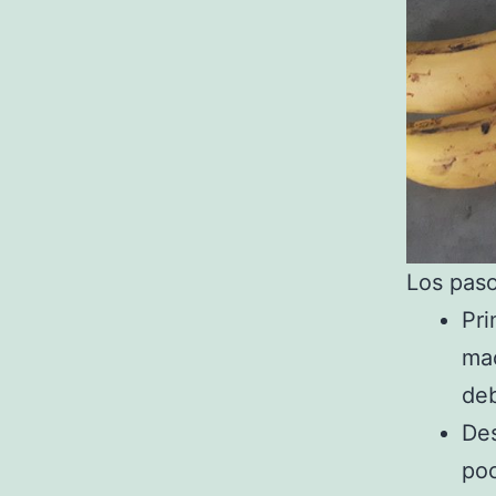
Los paso
Pri
ma
deb
Des
poc