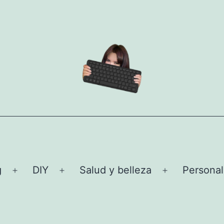
g
DIY
Salud y belleza
Personal
Abrir
Abrir
Abrir
el
el
el
menú
menú
menú