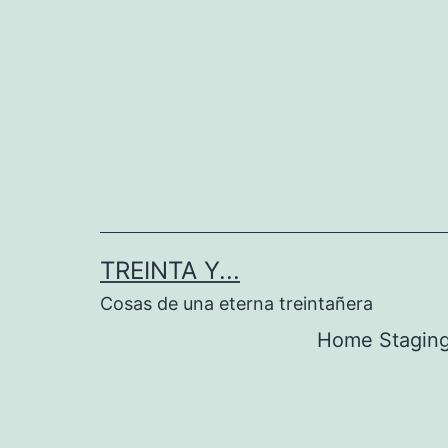
Saltar
al
contenido
TREINTA Y...
Cosas de una eterna treintañera
Home Stagin