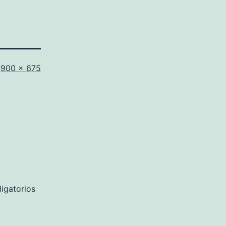
Tamaño
900 × 675
completo
igatorios