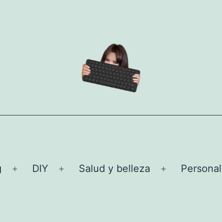
g
DIY
Salud y belleza
Personal
Abrir
Abrir
Abrir
el
el
el
menú
menú
menú