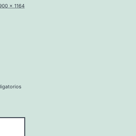
Tamaño
900 × 1164
completo
igatorios