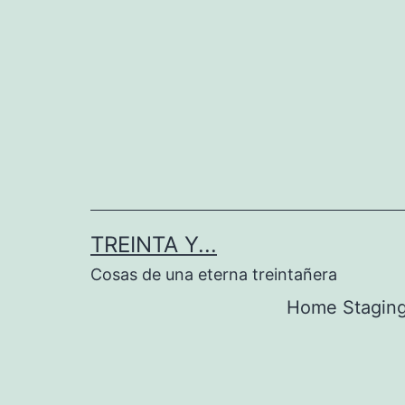
Saltar
al
contenido
TREINTA Y...
Cosas de una eterna treintañera
Home Stagin