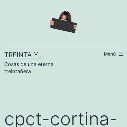
Saltar
al
contenido
TREINTA Y...
Menú
Cosas de una eterna
treintañera
cpct-cortina-