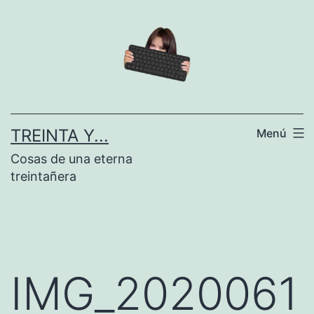
Saltar
al
contenido
TREINTA Y...
Menú
Cosas de una eterna
treintañera
IMG_2020061