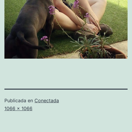
Publicada en
Conectada
Tamaño
1066 × 1066
completo