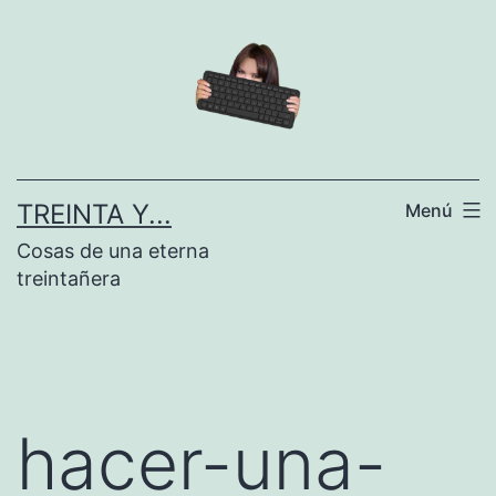
Saltar
al
contenido
TREINTA Y...
Menú
Cosas de una eterna
treintañera
hacer-una-