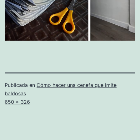
Publicada en
Cómo hacer una cenefa que imite
baldosas
Tamaño
650 × 326
completo