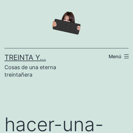
Saltar
al
contenido
TREINTA Y...
Menú
Cosas de una eterna
treintañera
hacer-una-