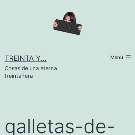
Saltar
al
contenido
TREINTA Y...
Menú
Cosas de una eterna
treintañera
galletas-de-