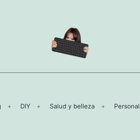
g
DIY
Salud y belleza
Personal
Abrir
Abrir
Abrir
el
el
el
menú
menú
menú