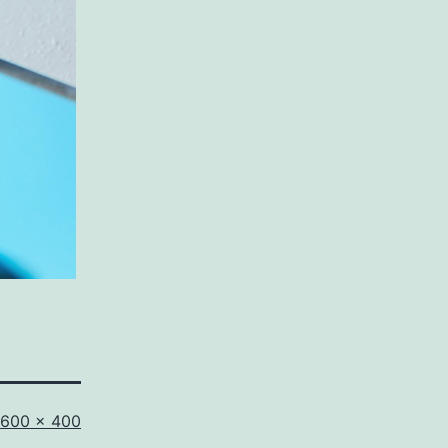
Tamaño
600 × 400
completo