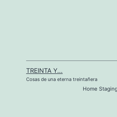
Saltar
al
contenido
TREINTA Y...
Cosas de una eterna treintañera
Home Stagin