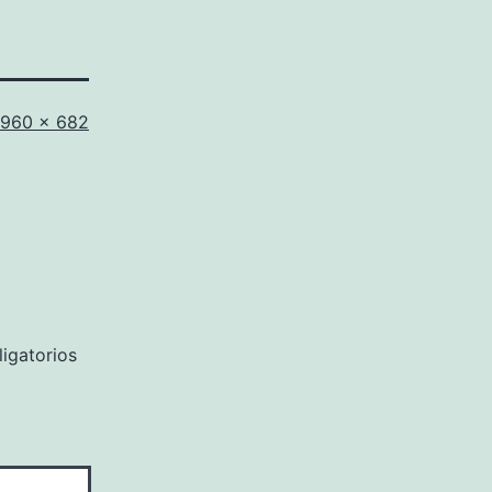
Tamaño
960 × 682
completo
igatorios