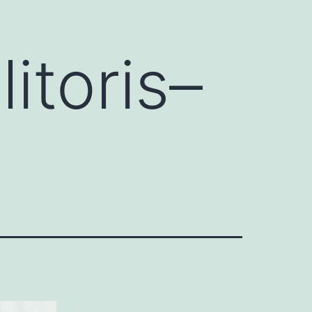
itoris–