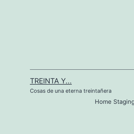
Saltar
al
contenido
TREINTA Y...
Cosas de una eterna treintañera
Home Stagin