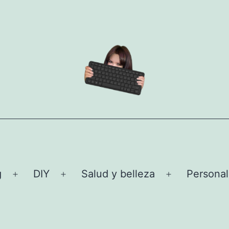
g
DIY
Salud y belleza
Personal
Abrir
Abrir
Abrir
el
el
el
menú
menú
menú