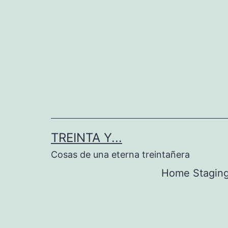
Saltar
al
contenido
TREINTA Y...
Cosas de una eterna treintañera
Home Stagin