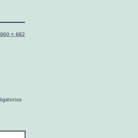
Tamaño
960 × 682
completo
igatorios