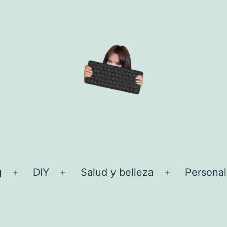
g
DIY
Salud y belleza
Personal
Abrir
Abrir
Abrir
el
el
el
menú
menú
menú