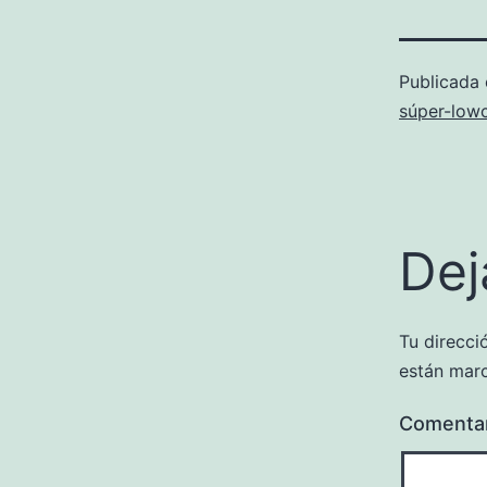
Publicada
súper-low
Dej
Tu direcci
están mar
Comenta