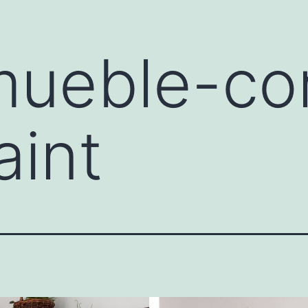
mueble-co
aint