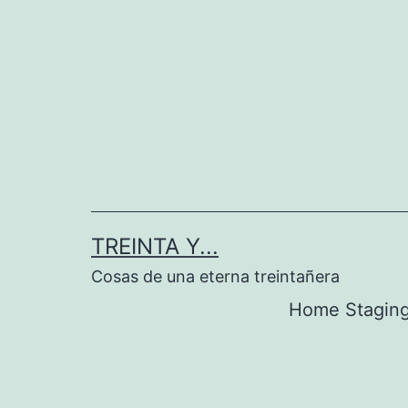
Saltar
al
contenido
TREINTA Y...
Cosas de una eterna treintañera
Home Stagin