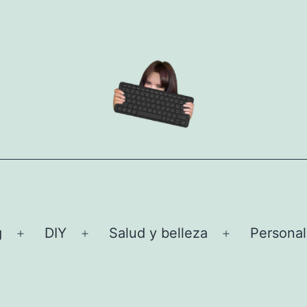
g
DIY
Salud y belleza
Personal
Abrir
Abrir
Abrir
el
el
el
menú
menú
menú