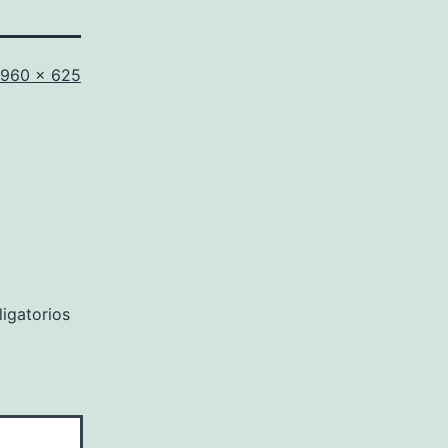
Tamaño
960 × 625
completo
igatorios