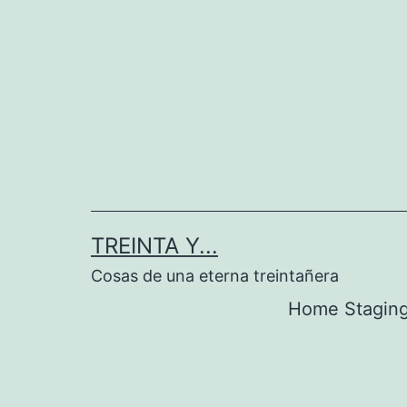
Saltar
al
contenido
TREINTA Y...
Cosas de una eterna treintañera
Home Stagin