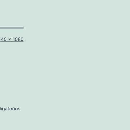
amaño
440 × 1080
ompleto
igatorios