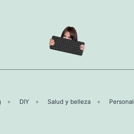
g
DIY
Salud y belleza
Personal
Abrir
Abrir
Abrir
el
el
el
menú
menú
menú