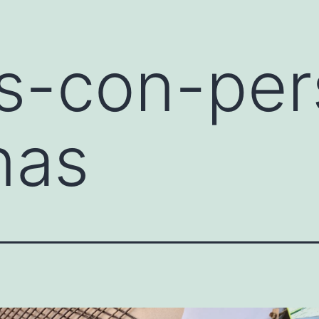
s-con-per
nas