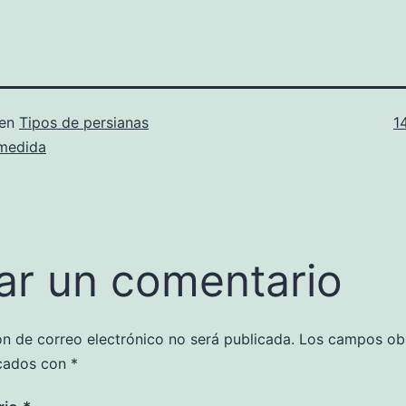
T
 en
Tipos de persianas
1
c
 medida
ar un comentario
ón de correo electrónico no será publicada.
Los campos obl
cados con
*