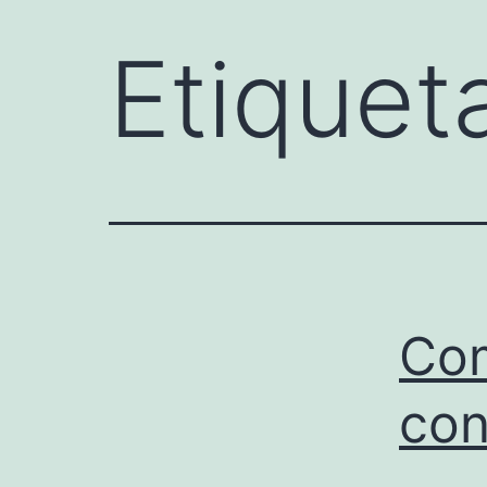
Etiquet
Com
con