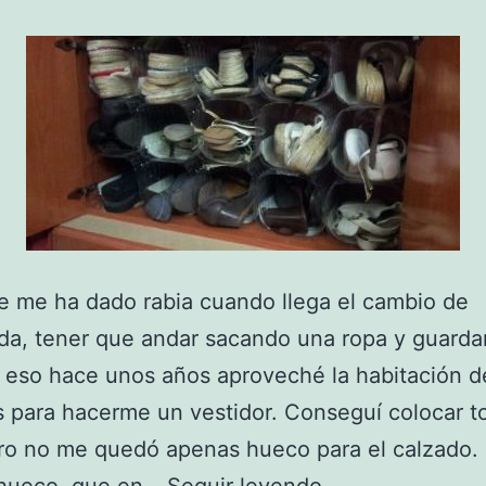
 me ha dado rabia cuando llega el cambio de
da, tener que andar sacando una ropa y guard
r eso hace unos años aproveché la habitación d
s para hacerme un vestidor. Conseguí colocar t
ro no me quedó apenas hueco para el calzado.
Como
 hueco, que en…
Seguir leyendo