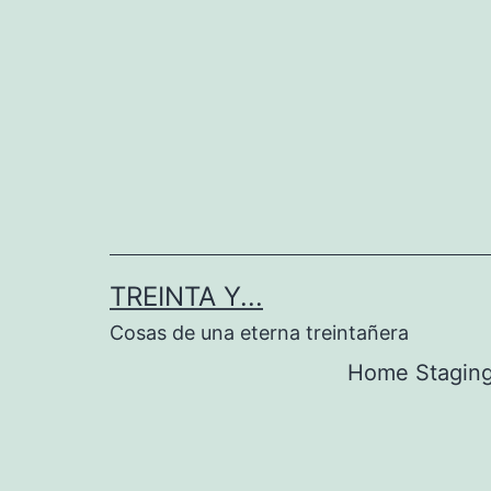
Saltar
al
contenido
TREINTA Y...
Cosas de una eterna treintañera
Home Stagin