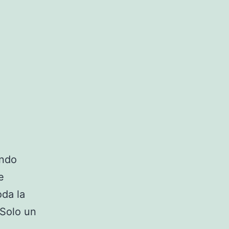
ando
e
oda la
 Solo un