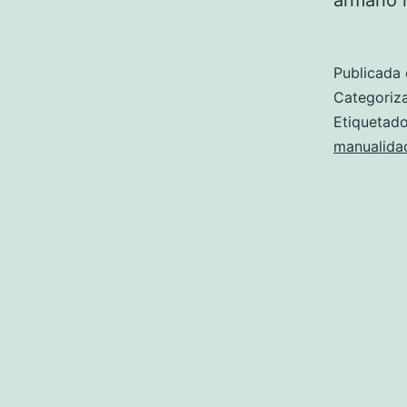
Publicada 
Categori
Etiqueta
manualida