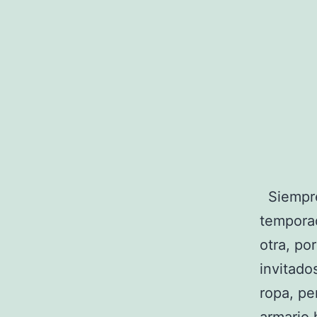
Siempre
tempora
otra, po
invitado
ropa, pe
armario