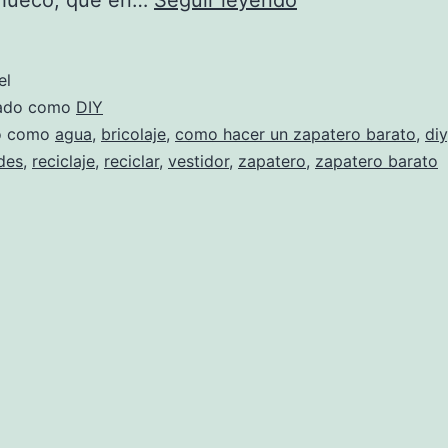
hacer
un
el
zapatero
zado como
DIY
con
do como
agua
,
bricolaje
,
como hacer un zapatero barato
,
diy
des
,
reciclaje
,
reciclar
,
vestidor
,
zapatero
,
zapatero barato
garrafas
de
agua