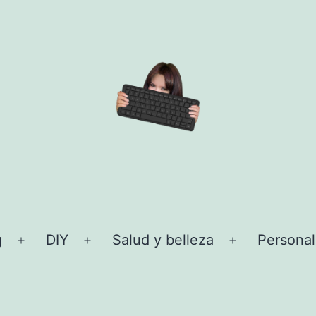
g
DIY
Salud y belleza
Personal
Abrir
Abrir
Abrir
el
el
el
menú
menú
menú