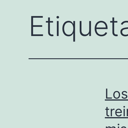
Etiquet
Los
tre