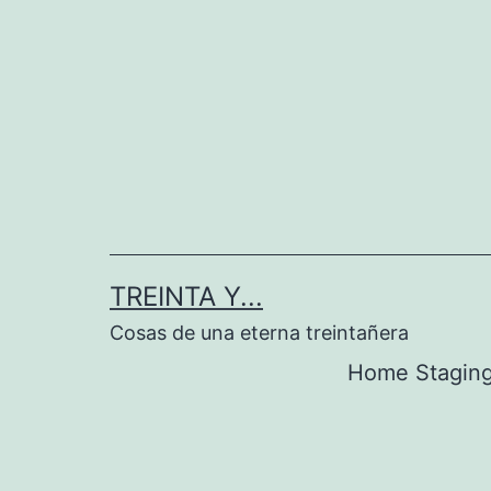
Saltar
al
contenido
TREINTA Y...
Cosas de una eterna treintañera
Home Stagin