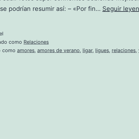
se podrían resumir así: – «Por fin…
Seguir leye
el
zado como
Relaciones
do como
amores
,
amores de verano
,
ligar
,
ligues
,
relaciones
,