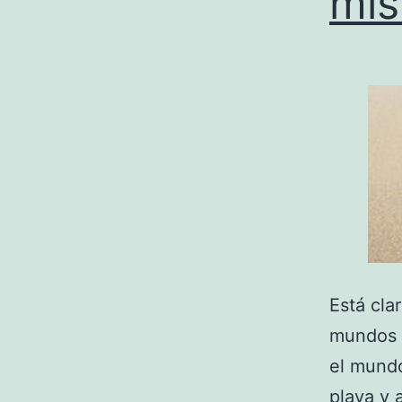
mi
Está cla
mundos o
el mundo
playa y 