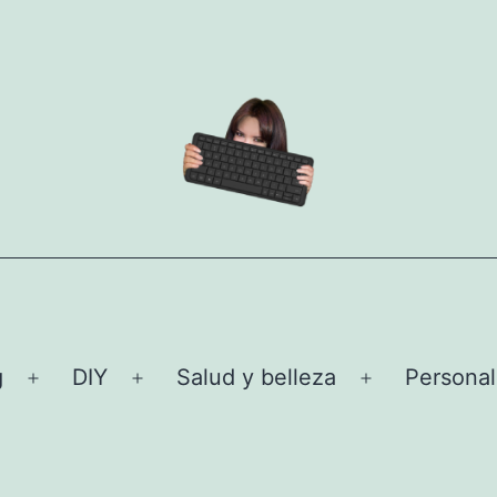
g
DIY
Salud y belleza
Personal
Abrir
Abrir
Abrir
el
el
el
menú
menú
menú