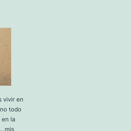
 vivir en
ano todo
 en la
… mis