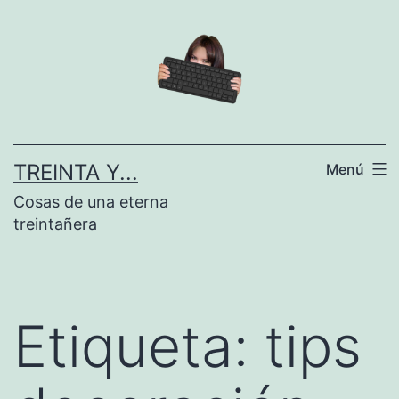
Saltar
al
contenido
TREINTA Y...
Menú
Cosas de una eterna
treintañera
Etiqueta:
tips