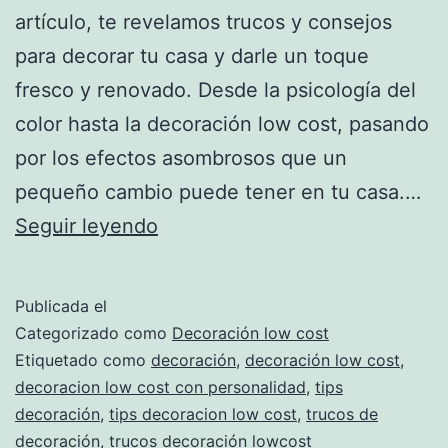
artículo, te revelamos trucos y consejos
para decorar tu casa y darle un toque
fresco y renovado. Desde la psicología del
color hasta la decoración low cost, pasando
por los efectos asombrosos que un
pequeño cambio puede tener en tu casa.…
Decora
Seguir leyendo
tu
hogar
Publicada el
con
Categorizado como
Decoración low cost
estilo:
Etiquetado como
decoración
,
decoración low cost
,
decoracion low cost con personalidad
,
tips
descubre
decoración
,
tips decoracion low cost
,
trucos de
trucos
decoración
,
trucos decoración lowcost