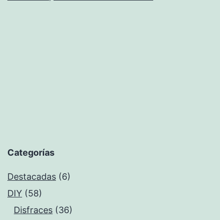
y
consejos
para
un
espacio
con
personalidad
Categorías
Destacadas
(6)
DIY
(58)
Disfraces
(36)