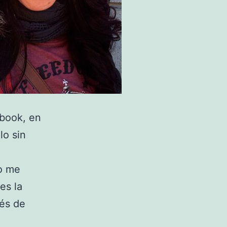
ebook, en
lo sin
o me
es la
ués de