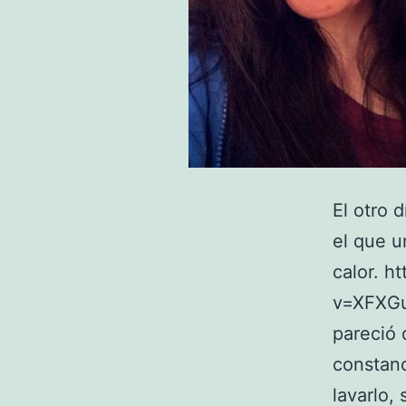
El otro 
el que u
calor. 
v=XFXGu
pareció 
constanc
lavarlo,