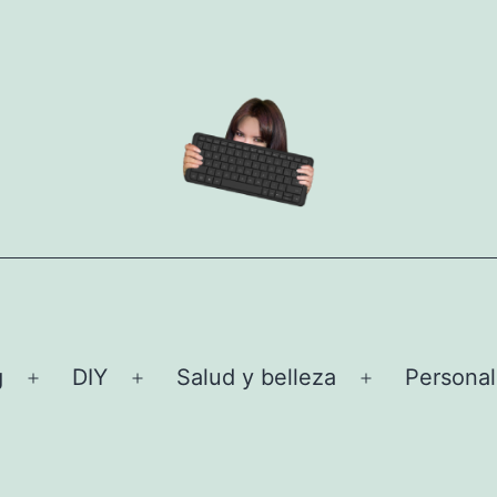
g
DIY
Salud y belleza
Personal
Abrir
Abrir
Abrir
el
el
el
menú
menú
menú