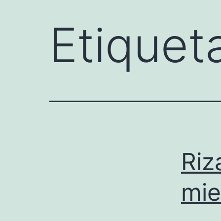
Etiquet
Riz
mie