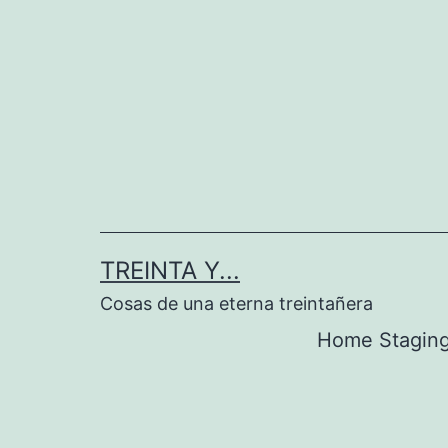
Saltar
al
contenido
TREINTA Y...
Cosas de una eterna treintañera
Home Stagin