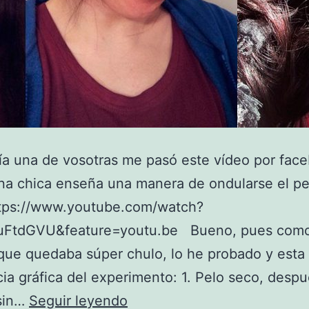
día una de vosotras me pasó este vídeo por fac
na chica enseña una manera de ondularse el pe
https://www.youtube.com/watch?
FtdGVU&feature=youtu.be Bueno, pues com
que quedaba súper chulo, lo he probado y esta 
ia gráfica del experimento: 1. Pelo seco, desp
Rizar
 sin…
Seguir leyendo